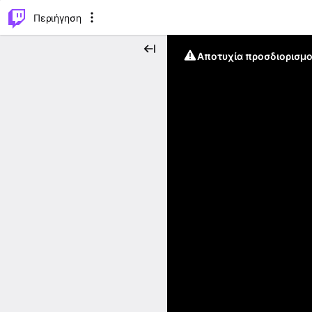
..
⌥
P
Περιήγηση
Αποτυχία προσδιορισμο