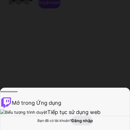
Duyệt kênh
Mở trong Ứng dụng
Tiếp tục sử dụng web
Đăng nhập
Bạn đã có tài khoản?
Trang chủ
Duyệt
Hoạt động
Hồ sơ