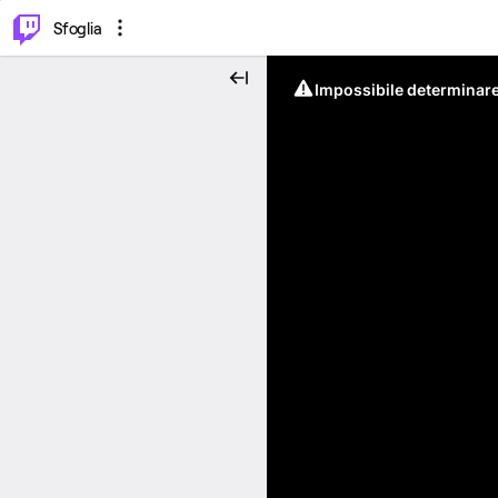
⌥
P
Sfoglia
Impossibile determinare