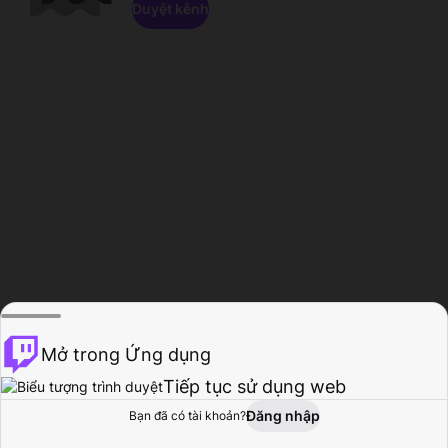
Duyệt kênh
Mở trong Ứng dụng
Tiếp tục sử dụng web
Đăng nhập
Bạn đã có tài khoản?
Trang chủ
Duyệt
Hoạt động
Hồ sơ