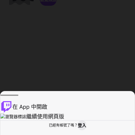
在 App 中開啟
繼續使用網頁版
登入
已經有帳號了嗎？
創作者基地
瀏覽
活動紀錄
個人檔案