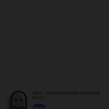
抱歉啦！您恐怕得搭乘時光機才有辦法找回那
個內容了。
瀏覽頻道