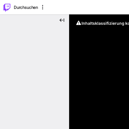
.
⌥
P
Durchsuchen
Inhaltsklassifizierung 