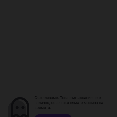
Съжаляваме. Това съдържание не е
налично, освен ако нямате машина на
времето.