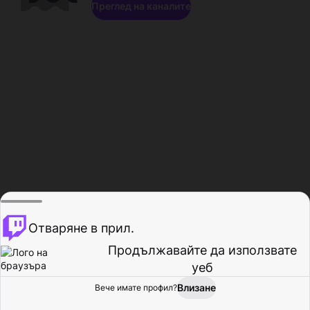
Преглед на каналите
Отваряне в прил.
Продължавайте да използвате
уеб
Влизане
Вече имате профил?
Начало
Преглед
Активност
Профил