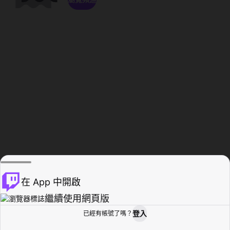
在 App 中開啟
繼續使用網頁版
登入
已經有帳號了嗎？
創作者基地
瀏覽
活動紀錄
個人檔案