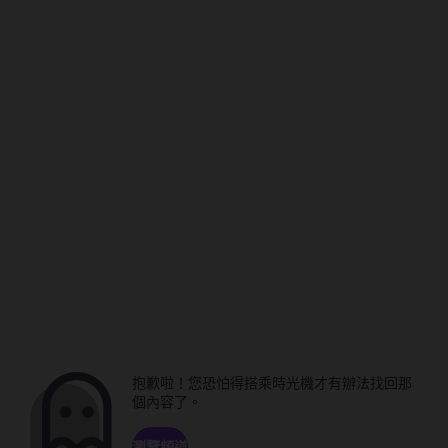
抱歉啦！您恐怕得搭乘時光機才有辦法找回那
個內容了。
瀏覽頻道