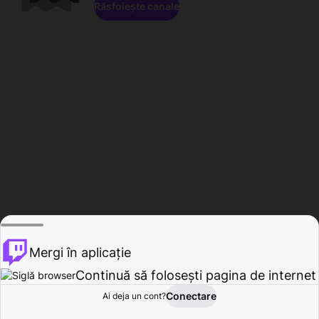
Răsfoiește canale
Mergi în aplicație
Continuă să folosești pagina de internet
Conectare
Ai deja un cont?
Acasă
Răsfoire
Activitate
Profil