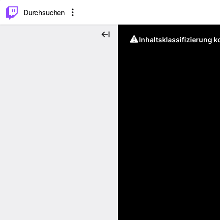
.
⌥
P
Durchsuchen
Inhaltsklassifizierung 