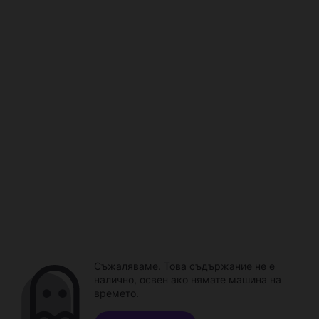
Съжаляваме. Това съдържание не е
налично, освен ако нямате машина на
времето.