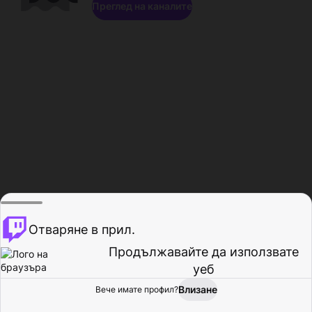
Преглед на каналите
Отваряне в прил.
Продължавайте да използвате
уеб
Влизане
Вече имате профил?
Начало
Преглед
Активност
Профил