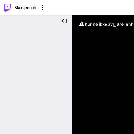
⌥
P
Bla gjennom
Kunne ikke avgjøre innh