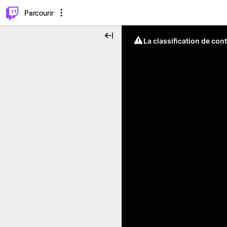
⌥
P
Parcourir
La classification de con