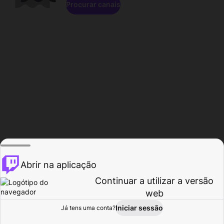
Procurar canais
Abrir na aplicação
Continuar a utilizar a versão
web
Iniciar sessão
Já tens uma conta?
Página inicial
Procurar
Atividade
Perfil