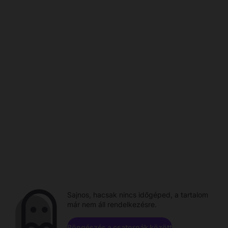
Sajnos, hacsak nincs időgéped, a tartalom
már nem áll rendelkezésre.
Böngészés a csatornák között