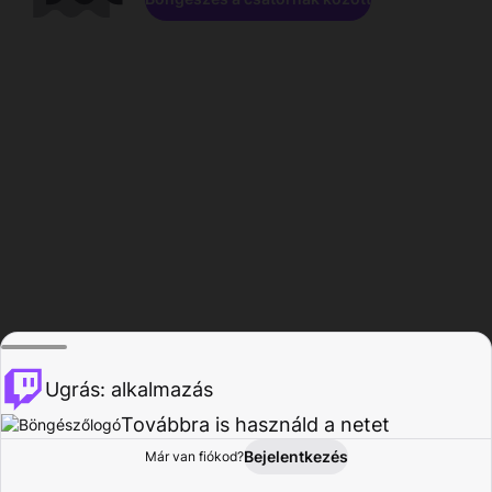
Ugrás: alkalmazás
Továbbra is használd a netet
Bejelentkezés
Már van fiókod?
Főoldal
Böngészés
Tevékenység
Profil