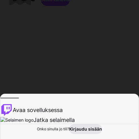
Avaa sovelluksessa
Jatka selaimella
Kirjaudu sisään
Onko sinulla jo tili?
Koti
Selaa
Toiminta
Profiili