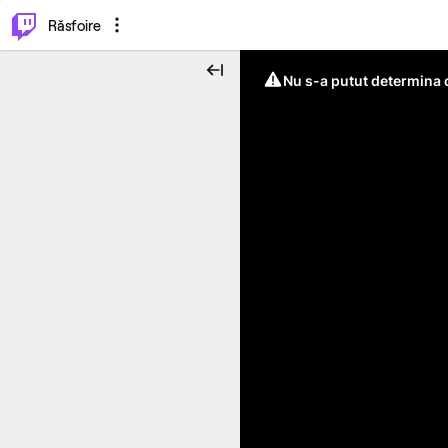
⌥
P
Răsfoire
Nu s-a putut determina c