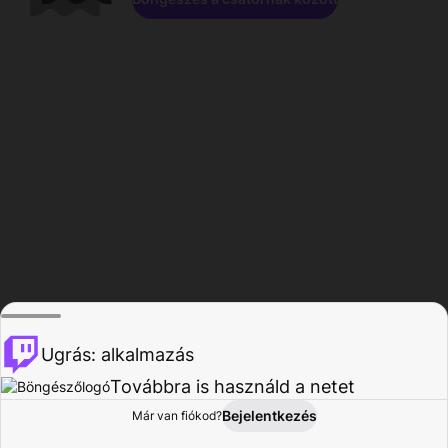
Ugrás: alkalmazás
Továbbra is használd a netet
Bejelentkezés
Már van fiókod?
Főoldal
Böngészés
Tevékenység
Profil