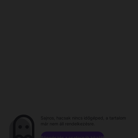
Sajnos, hacsak nincs időgéped, a tartalom
már nem áll rendelkezésre.
Böngészés a csatornák között