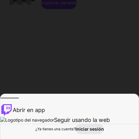
Explorar canales
Abrir en app
Seguir usando la web
Iniciar sesión
Página del
¿Ya tienes una cuenta?
Explorar
Actividad
Perfil
Creador