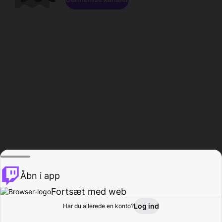
Åbn i app
Fortsæt med web
Log ind
Har du allerede en konto?
Hjem
Gennemse
Aktivitet
Profil