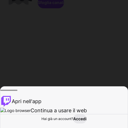
Sfoglia canali
Apri nell'app
Continua a usare il web
Accedi
Hai già un account?
Base
Sfoglia
Attività
Profilo