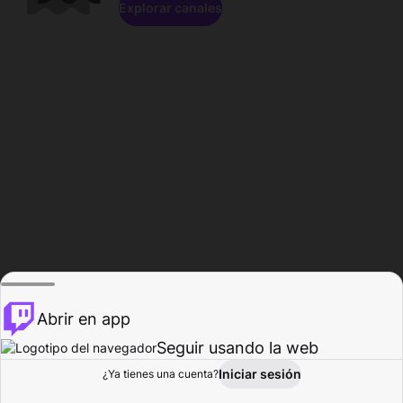
Explorar canales
Abrir en app
Seguir usando la web
Iniciar sesión
Página del
¿Ya tienes una cuenta?
Explorar
Actividad
Perfil
Creador