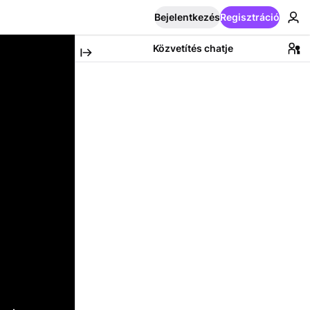
Bejelentkezés
Regisztráció
Közvetítés chatje