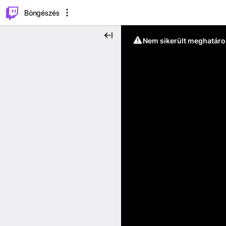
⌥
P
Böngészés
Nem sikerült meghatáro