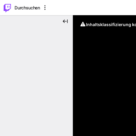
.
⌥
P
Durchsuchen
Inhaltsklassifizierung 