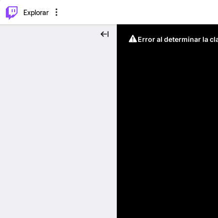
⌥
P
Explorar
Error al determinar la c