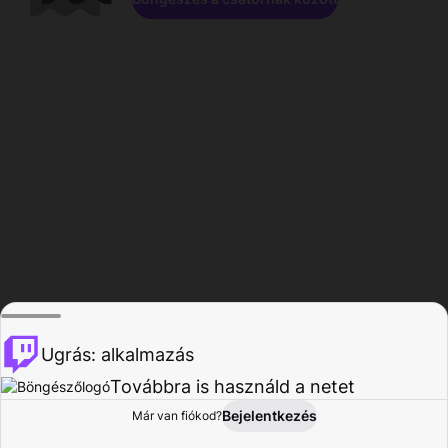
Ugrás: alkalmazás
Továbbra is használd a netet
Bejelentkezés
Már van fiókod?
Főoldal
Böngészés
Tevékenység
Profil