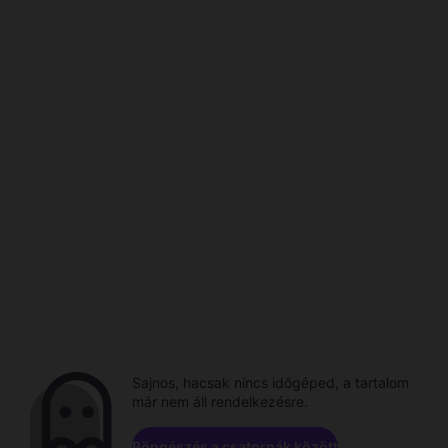
Sajnos, hacsak nincs időgéped, a tartalom
már nem áll rendelkezésre.
Böngészés a csatornák között