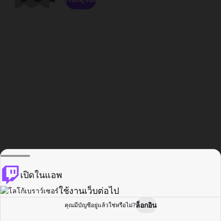
เปิดในแอพ
ใช้งานเว็บต่อไป
ล็อกอิน
คุณมีบัญชีอยู่แล้วใช่หรือไม่?
หน้าแรก
เรียกดู
กิจกรรม
โปรไฟล์