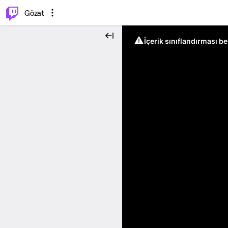
⌥
P
Gözat
İçerik sınıflandırması b