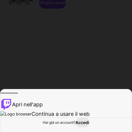
Sfoglia canali
Apri nell'app
Continua a usare il web
Accedi
Hai già un account?
Base
Sfoglia
Attività
Profilo