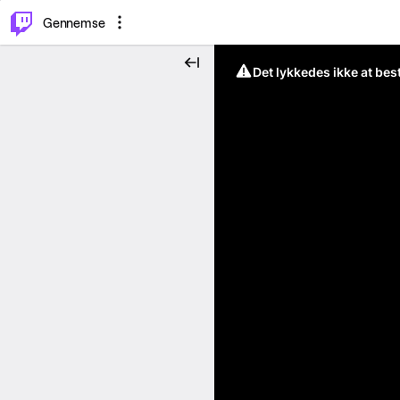
⌥
P
Gennemse
Det lykkedes ikke at be