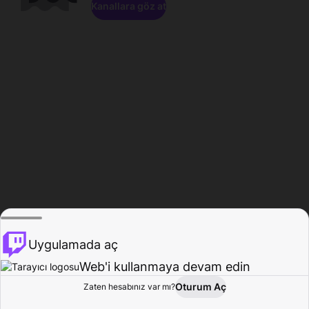
Kanallara göz at
Uygulamada aç
Web'i kullanmaya devam edin
Oturum Aç
Zaten hesabınız var mı?
Ana Sayfa
Gözat
Aktivite
Profil