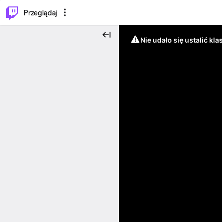
…
⌥
P
Przeglądaj
Nie udało się ustalić klas