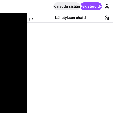
Kirjaudu sisään
Rekisteröidy
Lähetyksen chatti