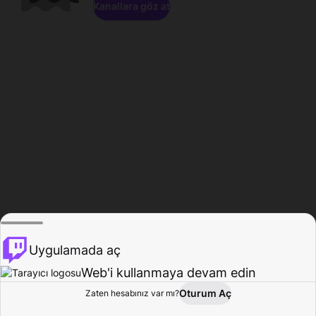
Kanallara göz at
Uygulamada aç
Web'i kullanmaya devam edin
Oturum Aç
Zaten hesabınız var mı?
Ana Sayfa
Gözat
Aktivite
Profil