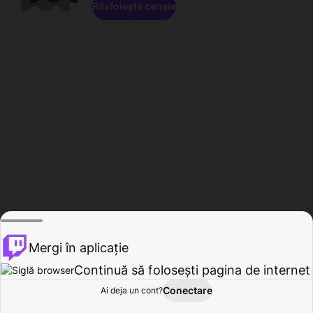
Răsfoiește canale
Mergi în aplicație
Continuă să folosești pagina de internet
Conectare
Ai deja un cont?
Acasă
Răsfoire
Activitate
Profil