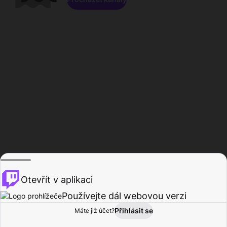
Otevřít v aplikaci
Používejte dál webovou verzi
Přihlásit se
Máte již účet?
Domů
Procházet
Aktivita
Profil