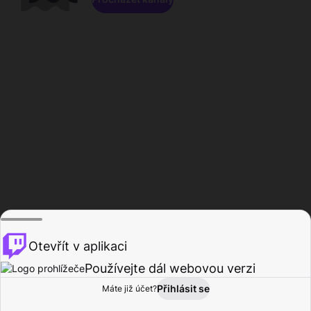
Otevřít v aplikaci
Používejte dál webovou verzi
Přihlásit se
Máte již účet?
Domů
Procházet
Aktivita
Profil