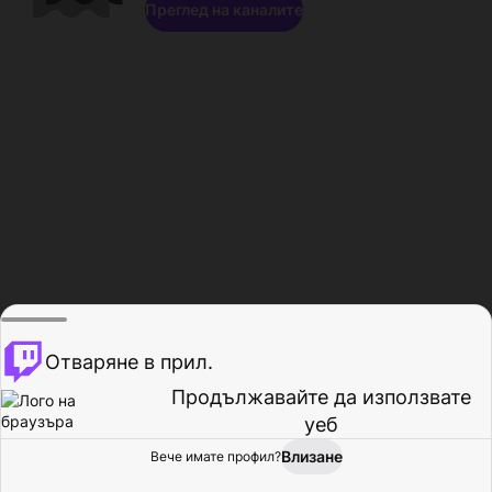
Преглед на каналите
Отваряне в прил.
Продължавайте да използвате
уеб
Влизане
Вече имате профил?
Начало
Преглед
Активност
Профил