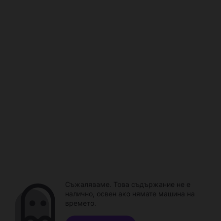
Съжаляваме. Това съдържание не е
налично, освен ако нямате машина на
времето.