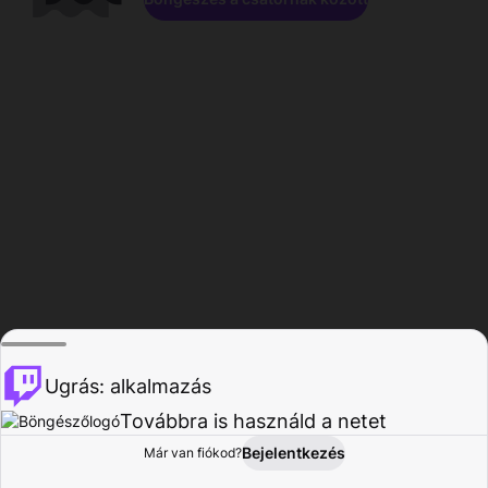
Ugrás: alkalmazás
Továbbra is használd a netet
Bejelentkezés
Már van fiókod?
Főoldal
Böngészés
Tevékenység
Profil