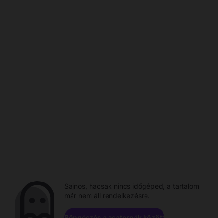
Sajnos, hacsak nincs időgéped, a tartalom
már nem áll rendelkezésre.
Böngészés a csatornák között