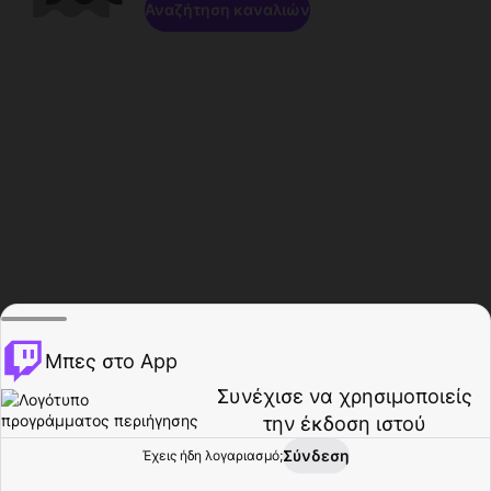
Αναζήτηση καναλιών
Μπες στο App
Συνέχισε να χρησιμοποιείς
την έκδοση ιστού
Σύνδεση
Έχεις ήδη λογαριασμό;
Αρχική σελίδα
Περιήγηση
Δραστηριότητα
Προφίλ