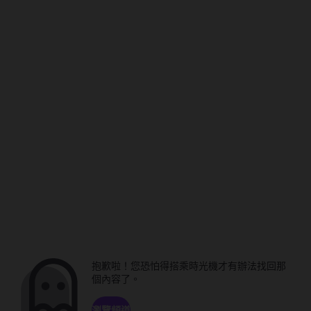
抱歉啦！您恐怕得搭乘時光機才有辦法找回那
個內容了。
瀏覽頻道