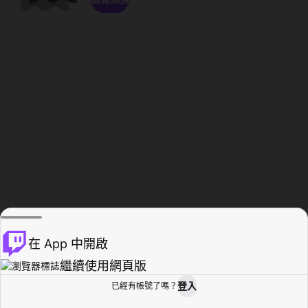
在 App 中開啟
繼續使用網頁版
登入
已經有帳號了嗎？
創作者基地
瀏覽
活動紀錄
個人檔案