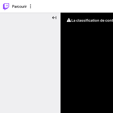
⌥
P
Parcourir
La classification de con