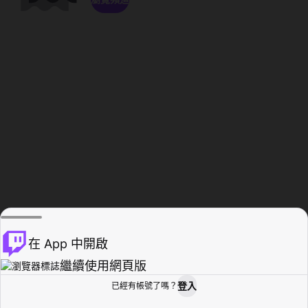
在 App 中開啟
繼續使用網頁版
登入
已經有帳號了嗎？
創作者基地
瀏覽
活動紀錄
個人檔案