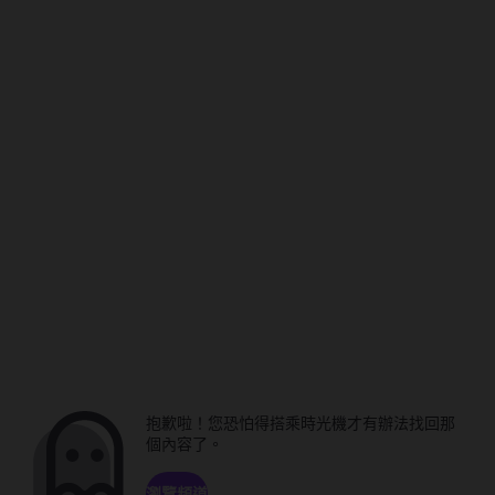
抱歉啦！您恐怕得搭乘時光機才有辦法找回那
個內容了。
瀏覽頻道