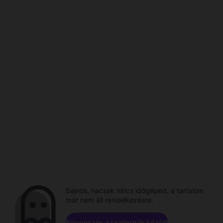
Sajnos, hacsak nincs időgéped, a tartalom
már nem áll rendelkezésre.
Böngészés a csatornák között