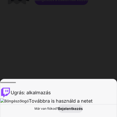
Ugrás: alkalmazás
Továbbra is használd a netet
Bejelentkezés
Már van fiókod?
Főoldal
Böngészés
Tevékenység
Profil