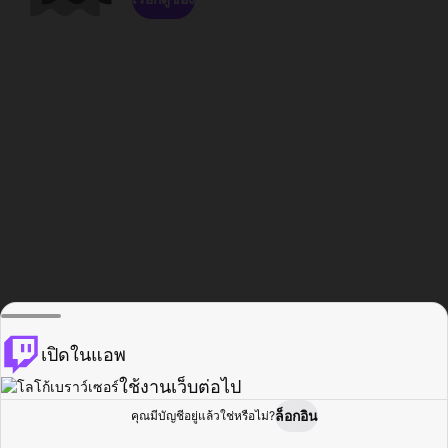
เปิดในแอพ
ใช้งานเว็บต่อไป
ล็อกอิน
คุณมีบัญชีอยู่แล้วใช่หรือไม่?
หน้าแรก
เรียกดู
กิจกรรม
โปรไฟล์