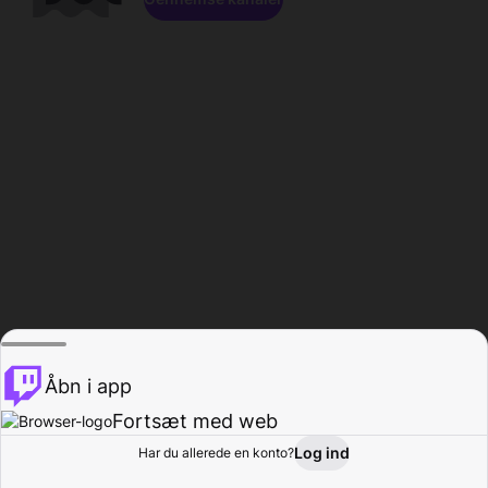
Åbn i app
Fortsæt med web
Log ind
Har du allerede en konto?
Hjem
Gennemse
Aktivitet
Profil