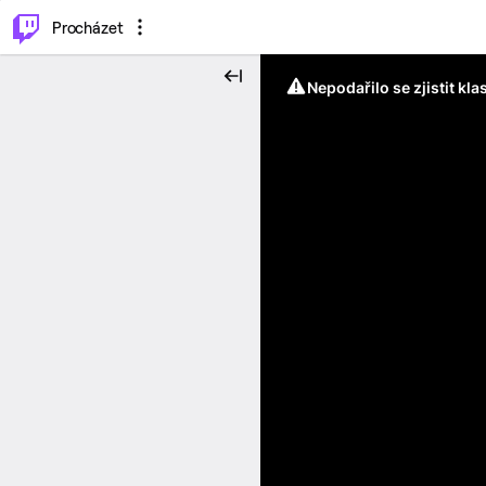
..
⌥
P
Procházet
Nepodařilo se zjistit kla