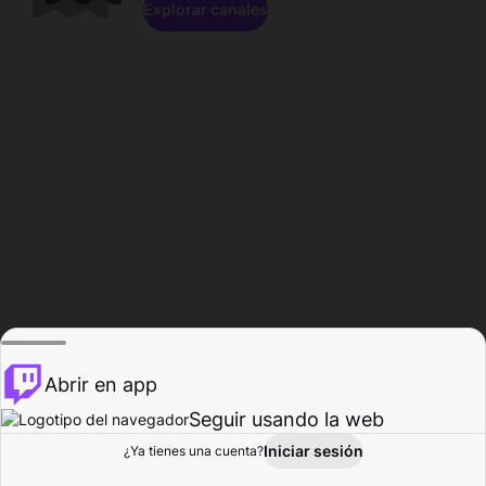
Explorar canales
Abrir en app
Seguir usando la web
Iniciar sesión
Página del
¿Ya tienes una cuenta?
Explorar
Actividad
Perfil
Creador