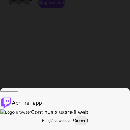
Sfoglia canali
Apri nell'app
Continua a usare il web
Accedi
Hai già un account?
Base
Sfoglia
Attività
Profilo