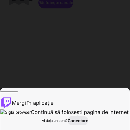
Răsfoiește canale
Mergi în aplicație
Continuă să folosești pagina de internet
Conectare
Ai deja un cont?
Acasă
Răsfoire
Activitate
Profil